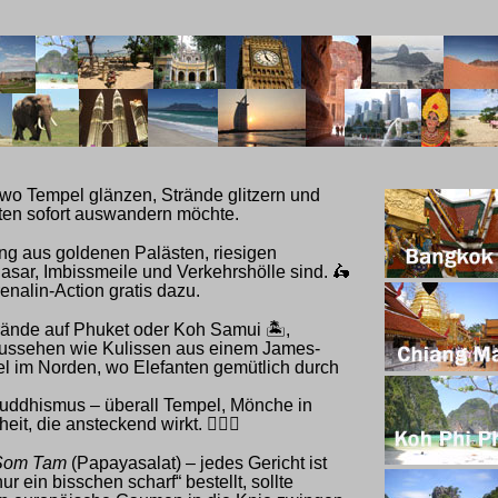
 wo Tempel glänzen, Strände glitzern und
sten sofort auswandern möchte.
ng aus goldenen Palästen, riesigen
asar, Imbissmeile und Verkehrshölle sind.
🛵
nalin-Action gratis dazu.
trände auf Phuket oder Koh Samui
🏝️
,
aussehen wie Kulissen aus einem James-
l im Norden, wo Elefanten gemütlich durch
m Buddhismus – überall Tempel, Mönche in
it, die ansteckend wirkt.
🧘‍♂️✨
Som Tam
(Papayasalat) – jedes Gericht ist
r ein bisschen scharf“ bestellt, sollte