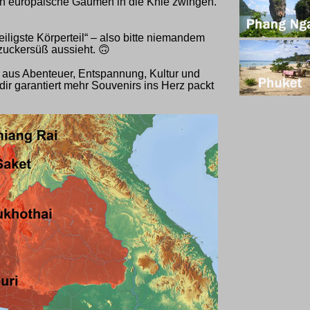
nn europäische Gaumen in die Knie zwingen.
eiligste Körperteil“ – also bitte niemandem
 zuckersüß aussieht.
🙃
g aus Abenteuer, Entspannung, Kultur und
dir garantiert mehr Souvenirs ins Herz packt