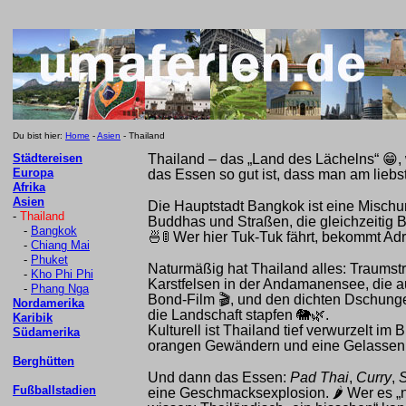
Du bist hier:
Home
-
Asien
- Thailand
Städtereisen
Thailand – das „Land des Lächelns“
😁
,
Europa
das Essen so gut ist, dass man am lieb
Afrika
Asien
Die Hauptstadt Bangkok ist eine Mischu
-
Thailand
Buddhas und Straßen, die gleichzeitig B
-
Bangkok
🍜🚦
Wer hier Tuk-Tuk fährt, bekommt Adre
-
Chiang Mai
-
Phuket
Naturmäßig hat Thailand alles: Traums
-
Kho Phi Phi
Karstfelsen in der Andamanensee, die 
-
Phang Nga
Bond-Film
🎬
, und den dichten Dschunge
Nordamerika
die Landschaft stapfen
🐘🌿
.
Karibik
Kulturell ist Thailand tief verwurzelt i
Südamerika
orangen Gewändern und eine Gelassenhe
Berghütten
Und dann das Essen:
Pad Thai
,
Curry
,
Fußballstadien
eine Geschmacksexplosion.
🌶️
Wer es „nu