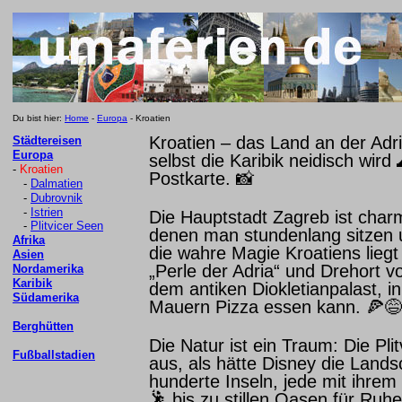
Du bist hier:
Home
-
Europa
- Kroatien
Kroatien – das Land an der Adri
Städtereisen
Europa
selbst die Karibik neidisch wird
-
Kroatien
Postkarte.
📸
-
Dalmatien
-
Dubrovnik
-
Istrien
Die Hauptstadt Zagreb ist charm
-
Plitvicer Seen
denen man stundenlang sitzen 
Afrika
die wahre Magie Kroatiens liegt
Asien
„Perle der Adria“ und Drehort
Nordamerika
Karibik
dem antiken Diokletianpalast, 
Südamerika
Mauern Pizza essen kann.
🍕😅
Berghütten
Die Natur ist ein Traum: Die Pl
Fußballstadien
aus, als hätte Disney die Land
hunderte Inseln, jede mit ihrem
🕺
bis zu stillen Oasen für Ru