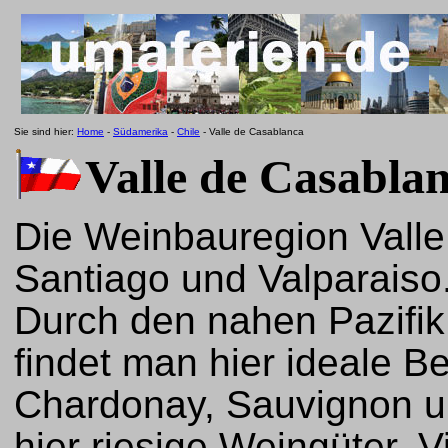
Sie sind hier:
Home
-
Südamerika
-
Chile
- Valle de Casablanca
Valle de Casabla
Die Weinbauregion Valle
Santiago und Valparaiso
Durch den nahen Pazifi
findet man hier ideale B
Chardonay, Sauvignon un
hier riesige Weingüter. 