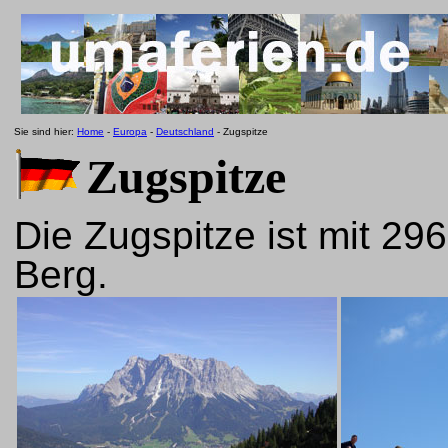
Sie sind hier:
Home
-
Europa
-
Deutschland
- Zugspitze
Zugspitze
Die Zugspitze ist mit 2
Berg.